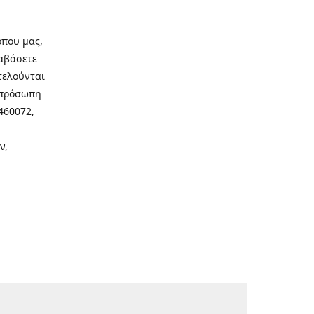
οπου μας,
ιαβάσετε
τελούνται
νοπρόσωπη
460072,
ν,