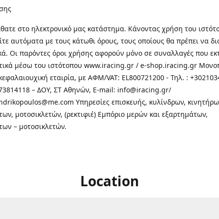
σης
θατε στo ηλεκτρονικό μας κατάστημα. Κάνοντας χρήση του ιστότ
τε αυτόματα με τους κάτωθι όρους, τους οποίους θα πρέπει να δ
κά. Οι παρόντες όροι χρήσης αφορούν μόνο σε συναλλαγές που εκ
τικά μέσω του ιστότοπου www.iracing.gr / e-shop.iracing.gr Μο
κεφαλαιουχική εταιρία, με ΑΦΜ/VAT: EL800721200 - Τηλ. : +302103
3814118 – ΔΟΥ, ΣΤ Αθηνών, E-mail: info@iracing.gr/
andrikopoulos@me.com Υπηρεσίες επισκευής, κυλίνδρων, κινητήρω
των, μοτοσικλετών, (ρεκτιφιέ) Εμπόριο μερών και εξαρτημάτων,
των – μοτοσικλετών.
Location