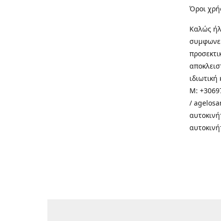
Όροι χρή
Καλώς ήλ
συμφωνεί
προσεκτι
αποκλεισ
ιδιωτική 
M: +30697
/ agelos
αυτοκινή
αυτοκινή