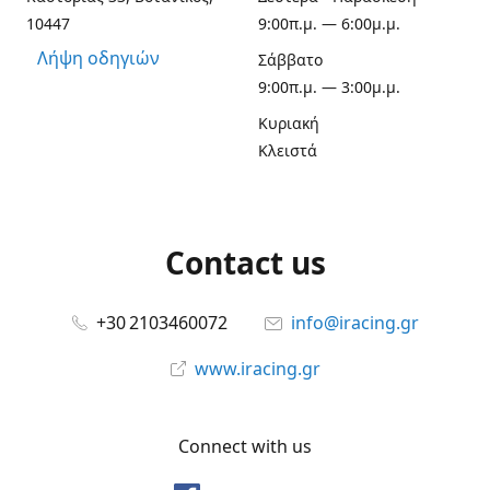
10447
9:00π.μ. — 6:00μ.μ.
Λήψη οδηγιών
Σάββατο
9:00π.μ. — 3:00μ.μ.
Κυριακή
Κλειστά
Contact us
+30 2103460072
info@iracing.gr
www.iracing.gr
Connect with us