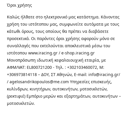
Όροι χρήσης
Καλώς ήλθατε στo ηλεκτρονικό μας κατάστημα. Κάνοντας
χρήση του ιστότοπου μας, συμφωνείτε αυτόματα με τους
κάτωθι όρους, τους οποίους θα πρέπει να διαβάσετε
προσεκτικά. Οι παρόντες όροι χρήσης αφορούν μόνο σε
συναλλαγές που εκτελούνται αποκλειστικά μέσω του
ιστότοπου www.iracing.gr / e-shop.iracing.gr
Μονοπρόσωπη ιδιωτική κεφαλαιουχική εταιρία, με
ΑΦΜ/VAT: EL800721200 - Τηλ. : +302103460072, M:
+306973814118 – ΔΟΥ, ΣΤ Αθηνών, E-mail: info@iracing.gr/
/ agelosandrikopoulos@me.com Υπηρεσίες επισκευής,
κυλίνδρων, κινητήρων, αυτοκινήτων, μοτοσικλετών,
(ρεκτιφιέ) Εμπόριο μερών και εξαρτημάτων, αυτοκινήτων –
μοτοσικλετών.