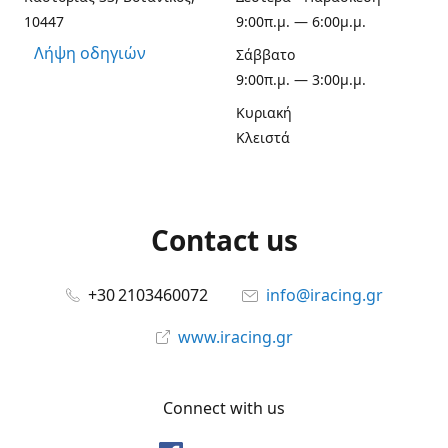
10447
9:00π.μ. — 6:00μ.μ.
Λήψη οδηγιών
Σάββατο
9:00π.μ. — 3:00μ.μ.
Κυριακή
Κλειστά
Contact us
+30 2103460072
info@iracing.gr
www.iracing.gr
Connect with us