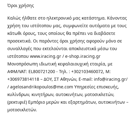
Όροι χρήσης
Καλώς ήλθατε στo ηλεκτρονικό μας κατάστημα. Κάνοντας
χρήση του ιστότοπου μας, συμφωνείτε αυτόματα με τους
κάτωθι όρους, τους οποίους θα πρέπει να διαβάσετε
προσεκτικά. Οι παρόντες όροι χρήσης αφορούν μόνο σε
συναλλαγές που εκτελούνται αποκλειστικά μέσω του
ιστότοπου www.iracing.gr / e-shop.iracing.gr
Μονοπρόσωπη ιδιωτική κεφαλαιουχική εταιρία, με
ΑΦΜ/VAT: EL800721200 - Τηλ. : +302103460072, M:
+306973814118 – ΔΟΥ, ΣΤ Αθηνών, E-mail: info@iracing.gr/
/ agelosandrikopoulos@me.com Υπηρεσίες επισκευής,
κυλίνδρων, κινητήρων, αυτοκινήτων, μοτοσικλετών,
(ρεκτιφιέ) Εμπόριο μερών και εξαρτημάτων, αυτοκινήτων –
μοτοσικλετών.