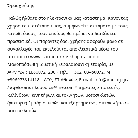
Όροι χρήσης
Καλώς ήλθατε στo ηλεκτρονικό μας κατάστημα. Κάνοντας
χρήση του ιστότοπου μας, συμφωνείτε αυτόματα με τους
κάτωθι όρους, τους οποίους θα πρέπει να διαβάσετε
προσεκτικά. Οι παρόντες όροι χρήσης αφορούν μόνο σε
συναλλαγές που εκτελούνται αποκλειστικά μέσω του
ιστότοπου www.iracing.gr / e-shop.iracing.gr
Μονοπρόσωπη ιδιωτική κεφαλαιουχική εταιρία, με
ΑΦΜ/VAT: EL800721200 - Τηλ. : +302103460072, M:
+306973814118 – ΔΟΥ, ΣΤ Αθηνών, E-mail: info@iracing.gr/
/ agelosandrikopoulos@me.com Υπηρεσίες επισκευής,
κυλίνδρων, κινητήρων, αυτοκινήτων, μοτοσικλετών,
(ρεκτιφιέ) Εμπόριο μερών και εξαρτημάτων, αυτοκινήτων –
μοτοσικλετών.