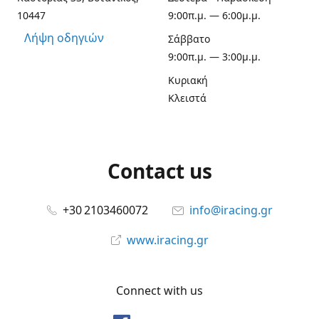
10447
9:00π.μ. — 6:00μ.μ.
Λήψη οδηγιών
Σάββατο
9:00π.μ. — 3:00μ.μ.
Κυριακή
Κλειστά
Contact us
+30 2103460072
info@iracing.gr
www.iracing.gr
Connect with us