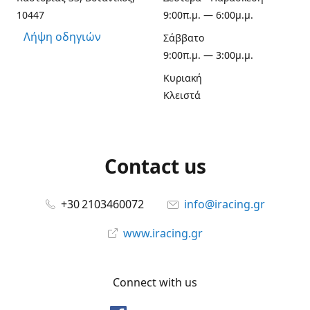
10447
9:00π.μ. — 6:00μ.μ.
Λήψη οδηγιών
Σάββατο
9:00π.μ. — 3:00μ.μ.
Κυριακή
Κλειστά
Contact us
+30 2103460072
info@iracing.gr
www.iracing.gr
Connect with us