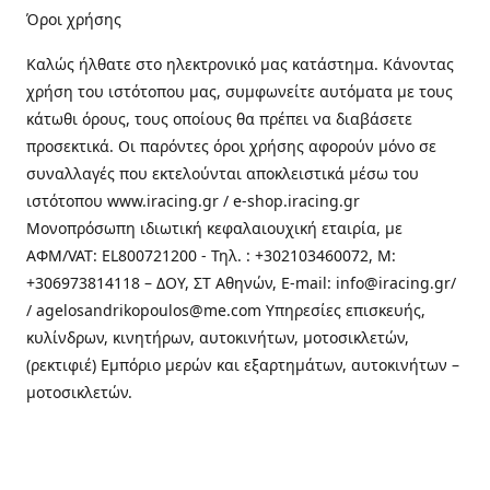
Όροι χρήσης
Καλώς ήλθατε στo ηλεκτρονικό μας κατάστημα. Κάνοντας
χρήση του ιστότοπου μας, συμφωνείτε αυτόματα με τους
κάτωθι όρους, τους οποίους θα πρέπει να διαβάσετε
προσεκτικά. Οι παρόντες όροι χρήσης αφορούν μόνο σε
συναλλαγές που εκτελούνται αποκλειστικά μέσω του
ιστότοπου www.iracing.gr / e-shop.iracing.gr
Μονοπρόσωπη ιδιωτική κεφαλαιουχική εταιρία, με
ΑΦΜ/VAT: EL800721200 - Τηλ. : +302103460072, M:
+306973814118 – ΔΟΥ, ΣΤ Αθηνών, E-mail: info@iracing.gr/
/ agelosandrikopoulos@me.com Υπηρεσίες επισκευής,
κυλίνδρων, κινητήρων, αυτοκινήτων, μοτοσικλετών,
(ρεκτιφιέ) Εμπόριο μερών και εξαρτημάτων, αυτοκινήτων –
μοτοσικλετών.