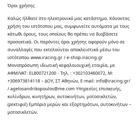
Όροι χρήσης
Καλώς ήλθατε στo ηλεκτρονικό μας κατάστημα. Κάνοντας
χρήση του ιστότοπου μας, συμφωνείτε αυτόματα με τους
κάτωθι όρους, τους οποίους θα πρέπει να διαβάσετε
προσεκτικά. Οι παρόντες όροι χρήσης αφορούν μόνο σε
συναλλαγές που εκτελούνται αποκλειστικά μέσω του
ιστότοπου www.iracing.gr / e-shop.iracing.gr
Μονοπρόσωπη ιδιωτική κεφαλαιουχική εταιρία, με
ΑΦΜ/VAT: EL800721200 - Τηλ. : +302103460072, M:
+306973814118 – ΔΟΥ, ΣΤ Αθηνών, E-mail: info@iracing.gr/
/ agelosandrikopoulos@me.com Υπηρεσίες επισκευής,
κυλίνδρων, κινητήρων, αυτοκινήτων, μοτοσικλετών,
(ρεκτιφιέ) Εμπόριο μερών και εξαρτημάτων, αυτοκινήτων –
μοτοσικλετών.