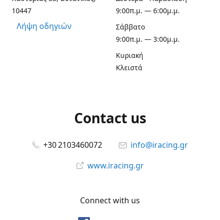
10447
9:00π.μ. — 6:00μ.μ.
Λήψη οδηγιών
Σάββατο
9:00π.μ. — 3:00μ.μ.
Κυριακή
Κλειστά
Contact us
+30 2103460072
info@iracing.gr
www.iracing.gr
Connect with us