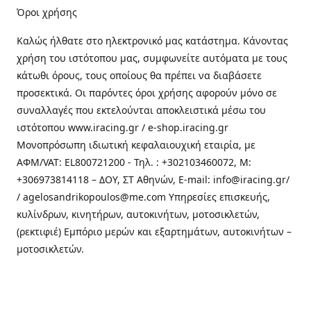
Όροι χρήσης
Καλώς ήλθατε στo ηλεκτρονικό μας κατάστημα. Κάνοντας
χρήση του ιστότοπου μας, συμφωνείτε αυτόματα με τους
κάτωθι όρους, τους οποίους θα πρέπει να διαβάσετε
προσεκτικά. Οι παρόντες όροι χρήσης αφορούν μόνο σε
συναλλαγές που εκτελούνται αποκλειστικά μέσω του
ιστότοπου www.iracing.gr / e-shop.iracing.gr
Μονοπρόσωπη ιδιωτική κεφαλαιουχική εταιρία, με
ΑΦΜ/VAT: EL800721200 - Τηλ. : +302103460072, M:
+306973814118 – ΔΟΥ, ΣΤ Αθηνών, E-mail: info@iracing.gr/
/ agelosandrikopoulos@me.com Υπηρεσίες επισκευής,
κυλίνδρων, κινητήρων, αυτοκινήτων, μοτοσικλετών,
(ρεκτιφιέ) Εμπόριο μερών και εξαρτημάτων, αυτοκινήτων –
μοτοσικλετών.