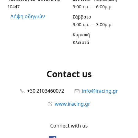
10447
9:00π.μ. — 6:00μ.μ.
Λήψη οδηγιών
Σάββατο
9:00π.μ. — 3:00μ.μ.
Κυριακή
Κλειστά
Contact us
+30 2103460072
info@iracing.gr
www.iracing.gr
Connect with us