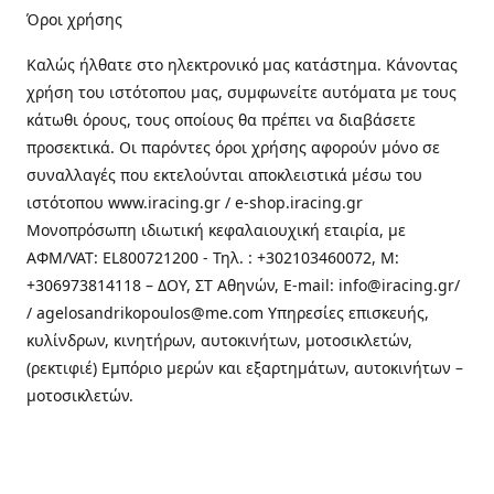
Όροι χρήσης
Καλώς ήλθατε στo ηλεκτρονικό μας κατάστημα. Κάνοντας
χρήση του ιστότοπου μας, συμφωνείτε αυτόματα με τους
κάτωθι όρους, τους οποίους θα πρέπει να διαβάσετε
προσεκτικά. Οι παρόντες όροι χρήσης αφορούν μόνο σε
συναλλαγές που εκτελούνται αποκλειστικά μέσω του
ιστότοπου www.iracing.gr / e-shop.iracing.gr
Μονοπρόσωπη ιδιωτική κεφαλαιουχική εταιρία, με
ΑΦΜ/VAT: EL800721200 - Τηλ. : +302103460072, M:
+306973814118 – ΔΟΥ, ΣΤ Αθηνών, E-mail: info@iracing.gr/
/ agelosandrikopoulos@me.com Υπηρεσίες επισκευής,
κυλίνδρων, κινητήρων, αυτοκινήτων, μοτοσικλετών,
(ρεκτιφιέ) Εμπόριο μερών και εξαρτημάτων, αυτοκινήτων –
μοτοσικλετών.