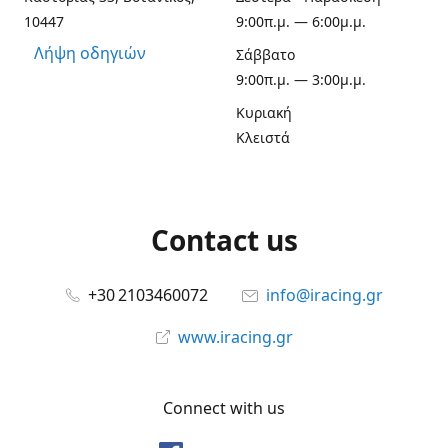
10447
9:00π.μ. — 6:00μ.μ.
Λήψη οδηγιών
Σάββατο
9:00π.μ. — 3:00μ.μ.
Κυριακή
Κλειστά
Contact us
+30 2103460072
info@iracing.gr
www.iracing.gr
Connect with us