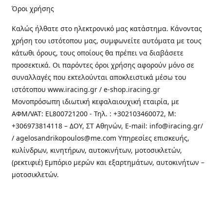
Όροι χρήσης
Καλώς ήλθατε στo ηλεκτρονικό μας κατάστημα. Κάνοντας
χρήση του ιστότοπου μας, συμφωνείτε αυτόματα με τους
κάτωθι όρους, τους οποίους θα πρέπει να διαβάσετε
προσεκτικά. Οι παρόντες όροι χρήσης αφορούν μόνο σε
συναλλαγές που εκτελούνται αποκλειστικά μέσω του
ιστότοπου www.iracing.gr / e-shop.iracing.gr
Μονοπρόσωπη ιδιωτική κεφαλαιουχική εταιρία, με
ΑΦΜ/VAT: EL800721200 - Τηλ. : +302103460072, M:
+306973814118 – ΔΟΥ, ΣΤ Αθηνών, E-mail: info@iracing.gr/
/ agelosandrikopoulos@me.com Υπηρεσίες επισκευής,
κυλίνδρων, κινητήρων, αυτοκινήτων, μοτοσικλετών,
(ρεκτιφιέ) Εμπόριο μερών και εξαρτημάτων, αυτοκινήτων –
μοτοσικλετών.