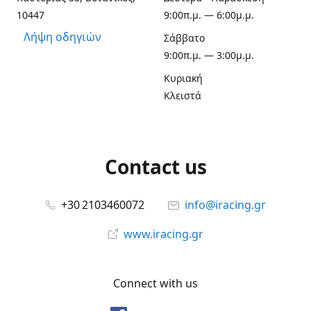
10447
9:00π.μ. — 6:00μ.μ.
Λήψη οδηγιών
Σάββατο
9:00π.μ. — 3:00μ.μ.
Κυριακή
Κλειστά
Contact us
+30 2103460072
info@iracing.gr
www.iracing.gr
Connect with us