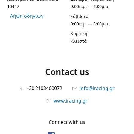
10447
9:00π.μ. — 6:00μ.μ.
Λήψη οδηγιών
Σάββατο
9:00π.μ. — 3:00μ.μ.
Κυριακή
Κλειστά
Contact us
+30 2103460072
info@iracing.gr
www.iracing.gr
Connect with us