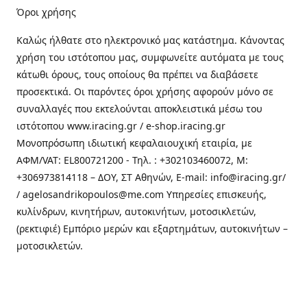
Όροι χρήσης
Καλώς ήλθατε στo ηλεκτρονικό μας κατάστημα. Κάνοντας
χρήση του ιστότοπου μας, συμφωνείτε αυτόματα με τους
κάτωθι όρους, τους οποίους θα πρέπει να διαβάσετε
προσεκτικά. Οι παρόντες όροι χρήσης αφορούν μόνο σε
συναλλαγές που εκτελούνται αποκλειστικά μέσω του
ιστότοπου www.iracing.gr / e-shop.iracing.gr
Μονοπρόσωπη ιδιωτική κεφαλαιουχική εταιρία, με
ΑΦΜ/VAT: EL800721200 - Τηλ. : +302103460072, M:
+306973814118 – ΔΟΥ, ΣΤ Αθηνών, E-mail: info@iracing.gr/
/ agelosandrikopoulos@me.com Υπηρεσίες επισκευής,
κυλίνδρων, κινητήρων, αυτοκινήτων, μοτοσικλετών,
(ρεκτιφιέ) Εμπόριο μερών και εξαρτημάτων, αυτοκινήτων –
μοτοσικλετών.