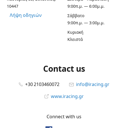
10447
9:00π.μ. — 6:00μ.μ.
Λήψη οδηγιών
Σάββατο
9:00π.μ. — 3:00μ.μ.
Κυριακή
Κλειστά
Contact us
+30 2103460072
info@iracing.gr
www.iracing.gr
Connect with us