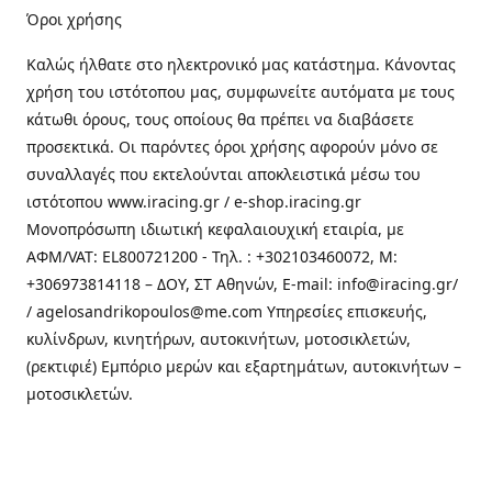
Όροι χρήσης
Καλώς ήλθατε στo ηλεκτρονικό μας κατάστημα. Κάνοντας
χρήση του ιστότοπου μας, συμφωνείτε αυτόματα με τους
κάτωθι όρους, τους οποίους θα πρέπει να διαβάσετε
προσεκτικά. Οι παρόντες όροι χρήσης αφορούν μόνο σε
συναλλαγές που εκτελούνται αποκλειστικά μέσω του
ιστότοπου www.iracing.gr / e-shop.iracing.gr
Μονοπρόσωπη ιδιωτική κεφαλαιουχική εταιρία, με
ΑΦΜ/VAT: EL800721200 - Τηλ. : +302103460072, M:
+306973814118 – ΔΟΥ, ΣΤ Αθηνών, E-mail: info@iracing.gr/
/ agelosandrikopoulos@me.com Υπηρεσίες επισκευής,
κυλίνδρων, κινητήρων, αυτοκινήτων, μοτοσικλετών,
(ρεκτιφιέ) Εμπόριο μερών και εξαρτημάτων, αυτοκινήτων –
μοτοσικλετών.