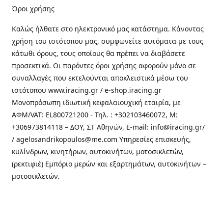
Όροι χρήσης
Καλώς ήλθατε στo ηλεκτρονικό μας κατάστημα. Κάνοντας
χρήση του ιστότοπου μας, συμφωνείτε αυτόματα με τους
κάτωθι όρους, τους οποίους θα πρέπει να διαβάσετε
προσεκτικά. Οι παρόντες όροι χρήσης αφορούν μόνο σε
συναλλαγές που εκτελούνται αποκλειστικά μέσω του
ιστότοπου www.iracing.gr / e-shop.iracing.gr
Μονοπρόσωπη ιδιωτική κεφαλαιουχική εταιρία, με
ΑΦΜ/VAT: EL800721200 - Τηλ. : +302103460072, M:
+306973814118 – ΔΟΥ, ΣΤ Αθηνών, E-mail: info@iracing.gr/
/ agelosandrikopoulos@me.com Υπηρεσίες επισκευής,
κυλίνδρων, κινητήρων, αυτοκινήτων, μοτοσικλετών,
(ρεκτιφιέ) Εμπόριο μερών και εξαρτημάτων, αυτοκινήτων –
μοτοσικλετών.