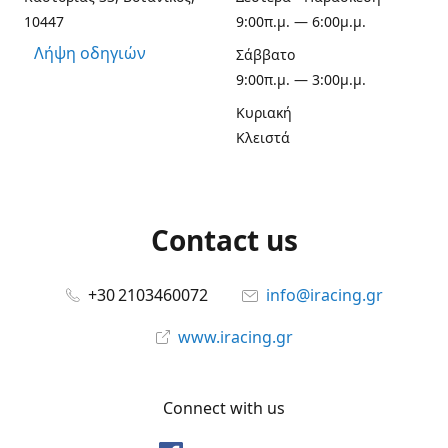
10447
9:00π.μ. — 6:00μ.μ.
Λήψη οδηγιών
Σάββατο
9:00π.μ. — 3:00μ.μ.
Κυριακή
Κλειστά
Contact us
+30 2103460072
info@iracing.gr
www.iracing.gr
Connect with us