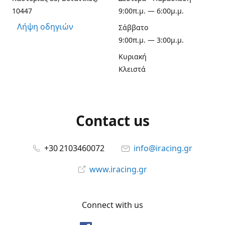
10447
9:00π.μ. — 6:00μ.μ.
Λήψη οδηγιών
Σάββατο
9:00π.μ. — 3:00μ.μ.
Κυριακή
Κλειστά
Contact us
+30 2103460072
info@iracing.gr
www.iracing.gr
Connect with us