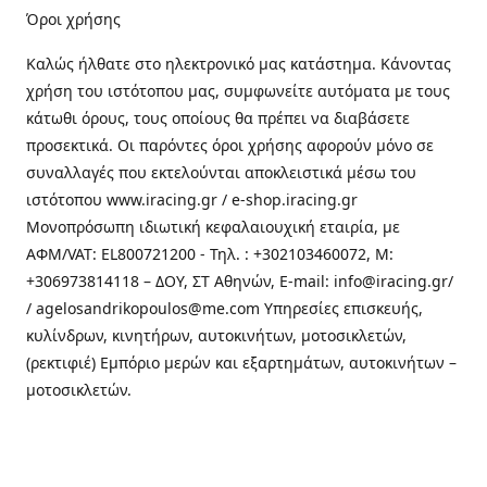
Όροι χρήσης
Καλώς ήλθατε στo ηλεκτρονικό μας κατάστημα. Κάνοντας
χρήση του ιστότοπου μας, συμφωνείτε αυτόματα με τους
κάτωθι όρους, τους οποίους θα πρέπει να διαβάσετε
προσεκτικά. Οι παρόντες όροι χρήσης αφορούν μόνο σε
συναλλαγές που εκτελούνται αποκλειστικά μέσω του
ιστότοπου www.iracing.gr / e-shop.iracing.gr
Μονοπρόσωπη ιδιωτική κεφαλαιουχική εταιρία, με
ΑΦΜ/VAT: EL800721200 - Τηλ. : +302103460072, M:
+306973814118 – ΔΟΥ, ΣΤ Αθηνών, E-mail: info@iracing.gr/
/ agelosandrikopoulos@me.com Υπηρεσίες επισκευής,
κυλίνδρων, κινητήρων, αυτοκινήτων, μοτοσικλετών,
(ρεκτιφιέ) Εμπόριο μερών και εξαρτημάτων, αυτοκινήτων –
μοτοσικλετών.