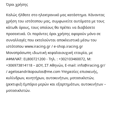
Όροι χρήσης
Καλώς ήλθατε στo ηλεκτρονικό μας κατάστημα. Κάνοντας
χρήση του ιστότοπου μας, συμφωνείτε αυτόματα με τους
κάτωθι όρους, τους οποίους θα πρέπει να διαβάσετε
προσεκτικά. Οι παρόντες όροι χρήσης αφορούν μόνο σε
συναλλαγές που εκτελούνται αποκλειστικά μέσω του
ιστότοπου www.iracing.gr / e-shop.iracing.gr
Μονοπρόσωπη ιδιωτική κεφαλαιουχική εταιρία, με
ΑΦΜ/VAT: EL800721200 - Τηλ. : +302103460072, M:
+306973814118 – ΔΟΥ, ΣΤ Αθηνών, E-mail: info@iracing.gr/
/ agelosandrikopoulos@me.com Υπηρεσίες επισκευής,
κυλίνδρων, κινητήρων, αυτοκινήτων, μοτοσικλετών,
(ρεκτιφιέ) Εμπόριο μερών και εξαρτημάτων, αυτοκινήτων –
μοτοσικλετών.