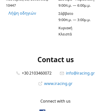
10447
9:00π.μ. — 6:00μ.μ.
Λήψη οδηγιών
Σάββατο
9:00π.μ. — 3:00μ.μ.
Κυριακή
Κλειστά
Contact us
+30 2103460072
info@iracing.gr
www.iracing.gr
Connect with us