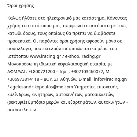
Όροι χρήσης
Καλώς ήλθατε στo ηλεκτρονικό μας κατάστημα. Κάνοντας
χρήση του ιστότοπου μας, συμφωνείτε αυτόματα με τους
κάτωθι όρους, τους οποίους θα πρέπει να διαβάσετε
προσεκτικά. Οι παρόντες όροι χρήσης αφορούν μόνο σε
συναλλαγές που εκτελούνται αποκλειστικά μέσω του
ιστότοπου www.iracing.gr / e-shop.iracing.gr
Μονοπρόσωπη ιδιωτική κεφαλαιουχική εταιρία, με
ΑΦΜ/VAT: EL800721200 - Τηλ. : +302103460072, M:
+306973814118 – ΔΟΥ, ΣΤ Αθηνών, E-mail: info@iracing.gr/
/ agelosandrikopoulos@me.com Υπηρεσίες επισκευής,
κυλίνδρων, κινητήρων, αυτοκινήτων, μοτοσικλετών,
(ρεκτιφιέ) Εμπόριο μερών και εξαρτημάτων, αυτοκινήτων –
μοτοσικλετών.