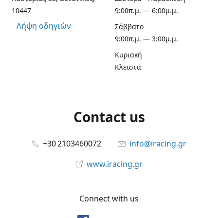
10447
9:00π.μ. — 6:00μ.μ.
Λήψη οδηγιών
Σάββατο
9:00π.μ. — 3:00μ.μ.
Κυριακή
Κλειστά
Contact us
+30 2103460072
info@iracing.gr
www.iracing.gr
Connect with us