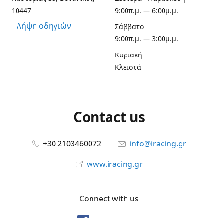
10447
9:00π.μ. — 6:00μ.μ.
Λήψη οδηγιών
Σάββατο
9:00π.μ. — 3:00μ.μ.
Κυριακή
Κλειστά
Contact us
+30 2103460072
info@iracing.gr
www.iracing.gr
Connect with us