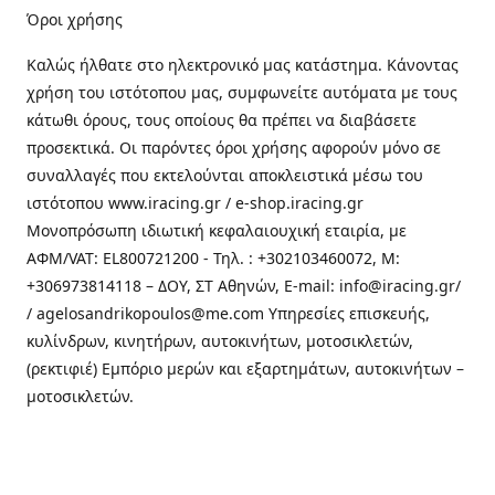
Όροι χρήσης
Καλώς ήλθατε στo ηλεκτρονικό μας κατάστημα. Κάνοντας
χρήση του ιστότοπου μας, συμφωνείτε αυτόματα με τους
κάτωθι όρους, τους οποίους θα πρέπει να διαβάσετε
προσεκτικά. Οι παρόντες όροι χρήσης αφορούν μόνο σε
συναλλαγές που εκτελούνται αποκλειστικά μέσω του
ιστότοπου www.iracing.gr / e-shop.iracing.gr
Μονοπρόσωπη ιδιωτική κεφαλαιουχική εταιρία, με
ΑΦΜ/VAT: EL800721200 - Τηλ. : +302103460072, M:
+306973814118 – ΔΟΥ, ΣΤ Αθηνών, E-mail: info@iracing.gr/
/ agelosandrikopoulos@me.com Υπηρεσίες επισκευής,
κυλίνδρων, κινητήρων, αυτοκινήτων, μοτοσικλετών,
(ρεκτιφιέ) Εμπόριο μερών και εξαρτημάτων, αυτοκινήτων –
μοτοσικλετών.