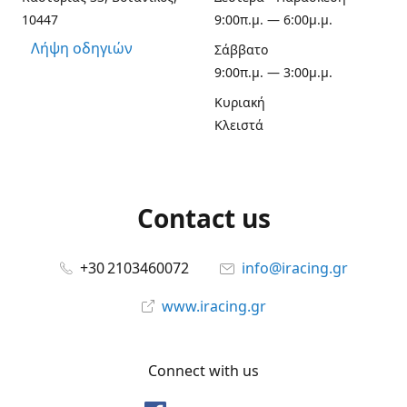
10447
9:00π.μ. — 6:00μ.μ.
Λήψη οδηγιών
Σάββατο
9:00π.μ. — 3:00μ.μ.
Κυριακή
Κλειστά
Contact us
+30 2103460072
info@iracing.gr
www.iracing.gr
Connect with us