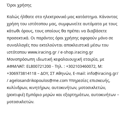
Όροι χρήσης
Καλώς ήλθατε στo ηλεκτρονικό μας κατάστημα. Κάνοντας
χρήση του ιστότοπου μας, συμφωνείτε αυτόματα με τους
κάτωθι όρους, τους οποίους θα πρέπει να διαβάσετε
προσεκτικά. Οι παρόντες όροι χρήσης αφορούν μόνο σε
συναλλαγές που εκτελούνται αποκλειστικά μέσω του
ιστότοπου www.iracing.gr / e-shop.iracing.gr
Μονοπρόσωπη ιδιωτική κεφαλαιουχική εταιρία, με
ΑΦΜ/VAT: EL800721200 - Τηλ. : +302103460072, M:
+306973814118 – ΔΟΥ, ΣΤ Αθηνών, E-mail: info@iracing.gr/
/ agelosandrikopoulos@me.com Υπηρεσίες επισκευής,
κυλίνδρων, κινητήρων, αυτοκινήτων, μοτοσικλετών,
(ρεκτιφιέ) Εμπόριο μερών και εξαρτημάτων, αυτοκινήτων –
μοτοσικλετών.