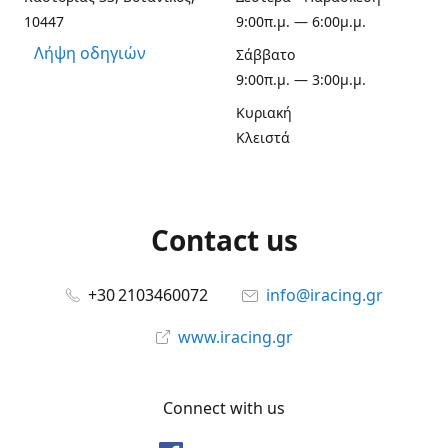
10447
9:00π.μ. — 6:00μ.μ.
Λήψη οδηγιών
Σάββατο
9:00π.μ. — 3:00μ.μ.
Κυριακή
Κλειστά
Contact us
+30 2103460072
info@iracing.gr
www.iracing.gr
Connect with us