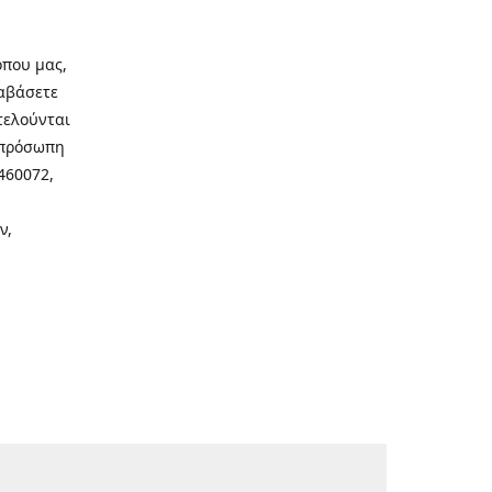
οπου μας,
ιαβάσετε
τελούνται
νοπρόσωπη
460072,
ν,