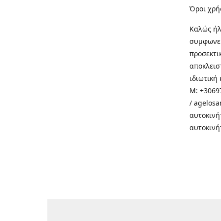
Όροι χρή
Καλώς ήλ
συμφωνεί
προσεκτι
αποκλεισ
ιδιωτική 
M: +30697
/ agelos
αυτοκινή
αυτοκινή