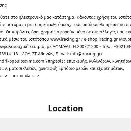
σης
θατε στo ηλεκτρονικό μας κατάστημα. Κάνοντας χρήση του ιστότ
τε αυτόματα με τους κάτωθι όρους, τους οποίους θα πρέπει να δ
κά. Οι παρόντες όροι χρήσης αφορούν μόνο σε συναλλαγές που εκ
τικά μέσω του ιστότοπου www.iracing.gr / e-shop.iracing.gr Μο
κεφαλαιουχική εταιρία, με ΑΦΜ/VAT: EL800721200 - Τηλ. : +302103
3814118 – ΔΟΥ, ΣΤ Αθηνών, E-mail: info@iracing.gr/
andrikopoulos@me.com Υπηρεσίες επισκευής, κυλίνδρων, κινητήρω
των, μοτοσικλετών, (ρεκτιφιέ) Εμπόριο μερών και εξαρτημάτων,
των – μοτοσικλετών.
Location