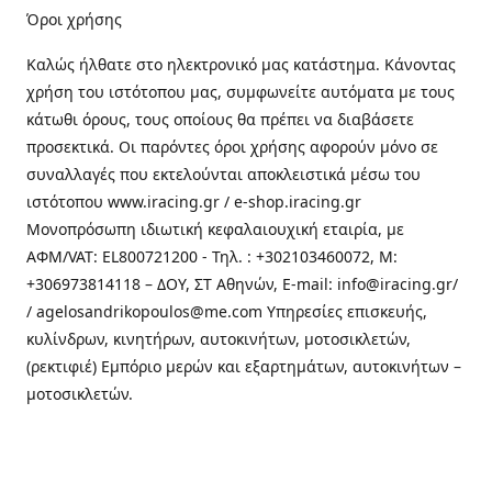
Όροι χρήσης
Καλώς ήλθατε στo ηλεκτρονικό μας κατάστημα. Κάνοντας
χρήση του ιστότοπου μας, συμφωνείτε αυτόματα με τους
κάτωθι όρους, τους οποίους θα πρέπει να διαβάσετε
προσεκτικά. Οι παρόντες όροι χρήσης αφορούν μόνο σε
συναλλαγές που εκτελούνται αποκλειστικά μέσω του
ιστότοπου www.iracing.gr / e-shop.iracing.gr
Μονοπρόσωπη ιδιωτική κεφαλαιουχική εταιρία, με
ΑΦΜ/VAT: EL800721200 - Τηλ. : +302103460072, M:
+306973814118 – ΔΟΥ, ΣΤ Αθηνών, E-mail: info@iracing.gr/
/ agelosandrikopoulos@me.com Υπηρεσίες επισκευής,
κυλίνδρων, κινητήρων, αυτοκινήτων, μοτοσικλετών,
(ρεκτιφιέ) Εμπόριο μερών και εξαρτημάτων, αυτοκινήτων –
μοτοσικλετών.