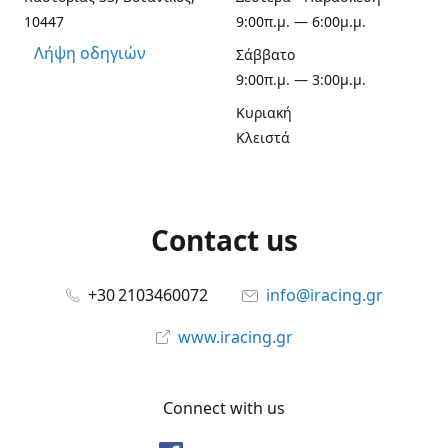
10447
9:00π.μ. — 6:00μ.μ.
Λήψη οδηγιών
Σάββατο
9:00π.μ. — 3:00μ.μ.
Κυριακή
Κλειστά
Contact us
+30 2103460072
info@iracing.gr
www.iracing.gr
Connect with us