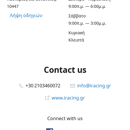
10447
9:00π.μ. — 6:00μ.μ.
Λήψη οδηγιών
Σάββατο
9:00π.μ. — 3:00μ.μ.
Κυριακή
Κλειστά
Contact us
+30 2103460072
info@iracing.gr
www.iracing.gr
Connect with us