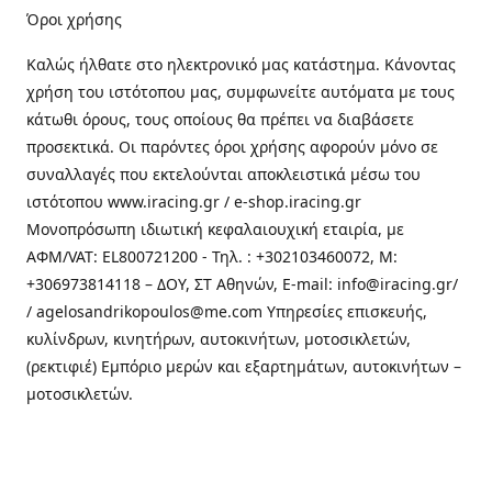
Όροι χρήσης
Καλώς ήλθατε στo ηλεκτρονικό μας κατάστημα. Κάνοντας
χρήση του ιστότοπου μας, συμφωνείτε αυτόματα με τους
κάτωθι όρους, τους οποίους θα πρέπει να διαβάσετε
προσεκτικά. Οι παρόντες όροι χρήσης αφορούν μόνο σε
συναλλαγές που εκτελούνται αποκλειστικά μέσω του
ιστότοπου www.iracing.gr / e-shop.iracing.gr
Μονοπρόσωπη ιδιωτική κεφαλαιουχική εταιρία, με
ΑΦΜ/VAT: EL800721200 - Τηλ. : +302103460072, M:
+306973814118 – ΔΟΥ, ΣΤ Αθηνών, E-mail: info@iracing.gr/
/ agelosandrikopoulos@me.com Υπηρεσίες επισκευής,
κυλίνδρων, κινητήρων, αυτοκινήτων, μοτοσικλετών,
(ρεκτιφιέ) Εμπόριο μερών και εξαρτημάτων, αυτοκινήτων –
μοτοσικλετών.