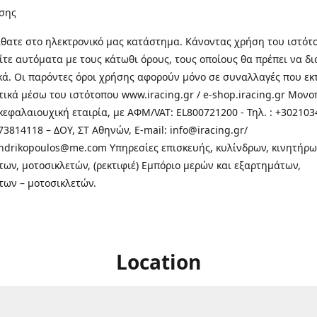
σης
θατε στo ηλεκτρονικό μας κατάστημα. Κάνοντας χρήση του ιστότ
τε αυτόματα με τους κάτωθι όρους, τους οποίους θα πρέπει να δ
κά. Οι παρόντες όροι χρήσης αφορούν μόνο σε συναλλαγές που εκ
τικά μέσω του ιστότοπου www.iracing.gr / e-shop.iracing.gr Μο
κεφαλαιουχική εταιρία, με ΑΦΜ/VAT: EL800721200 - Τηλ. : +302103
3814118 – ΔΟΥ, ΣΤ Αθηνών, E-mail: info@iracing.gr/
andrikopoulos@me.com Υπηρεσίες επισκευής, κυλίνδρων, κινητήρω
των, μοτοσικλετών, (ρεκτιφιέ) Εμπόριο μερών και εξαρτημάτων,
των – μοτοσικλετών.
Location