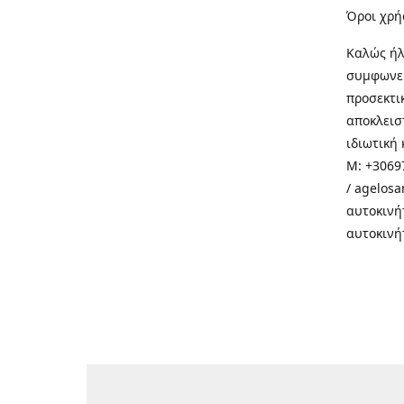
Όροι χρή
Καλώς ήλ
συμφωνεί
προσεκτι
αποκλεισ
ιδιωτική 
M: +30697
/ agelos
αυτοκινή
αυτοκινή