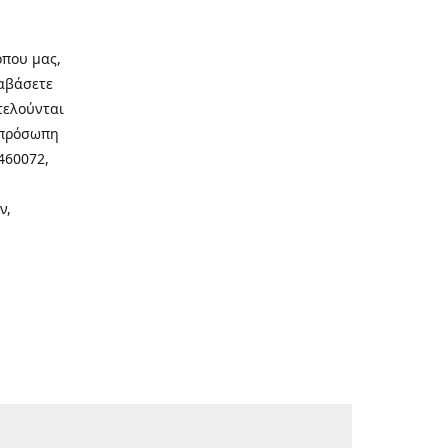
οπου μας,
ιαβάσετε
τελούνται
νοπρόσωπη
460072,
ν,