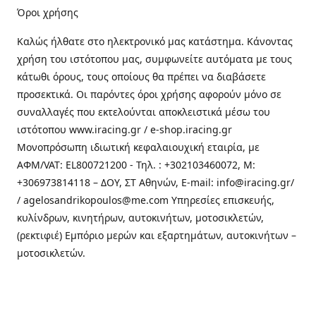
Όροι χρήσης
Καλώς ήλθατε στo ηλεκτρονικό μας κατάστημα. Κάνοντας
χρήση του ιστότοπου μας, συμφωνείτε αυτόματα με τους
κάτωθι όρους, τους οποίους θα πρέπει να διαβάσετε
προσεκτικά. Οι παρόντες όροι χρήσης αφορούν μόνο σε
συναλλαγές που εκτελούνται αποκλειστικά μέσω του
ιστότοπου www.iracing.gr / e-shop.iracing.gr
Μονοπρόσωπη ιδιωτική κεφαλαιουχική εταιρία, με
ΑΦΜ/VAT: EL800721200 - Τηλ. : +302103460072, M:
+306973814118 – ΔΟΥ, ΣΤ Αθηνών, E-mail: info@iracing.gr/
/ agelosandrikopoulos@me.com Υπηρεσίες επισκευής,
κυλίνδρων, κινητήρων, αυτοκινήτων, μοτοσικλετών,
(ρεκτιφιέ) Εμπόριο μερών και εξαρτημάτων, αυτοκινήτων –
μοτοσικλετών.