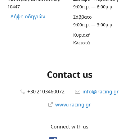
10447
9:00π.μ. — 6:00μ.μ.
Λήψη οδηγιών
Σάββατο
9:00π.μ. — 3:00μ.μ.
Κυριακή
Κλειστά
Contact us
+30 2103460072
info@iracing.gr
www.iracing.gr
Connect with us