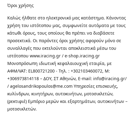
Όροι χρήσης
Καλώς ήλθατε στo ηλεκτρονικό μας κατάστημα. Κάνοντας
χρήση του ιστότοπου μας, συμφωνείτε αυτόματα με τους
κάτωθι όρους, τους οποίους θα πρέπει να διαβάσετε
προσεκτικά. Οι παρόντες όροι χρήσης αφορούν μόνο σε
συναλλαγές που εκτελούνται αποκλειστικά μέσω του
ιστότοπου www.iracing.gr / e-shop.iracing.gr
Μονοπρόσωπη ιδιωτική κεφαλαιουχική εταιρία, με
ΑΦΜ/VAT: EL800721200 - Τηλ. : +302103460072, M:
+306973814118 – ΔΟΥ, ΣΤ Αθηνών, E-mail: info@iracing.gr/
/ agelosandrikopoulos@me.com Υπηρεσίες επισκευής,
κυλίνδρων, κινητήρων, αυτοκινήτων, μοτοσικλετών,
(ρεκτιφιέ) Εμπόριο μερών και εξαρτημάτων, αυτοκινήτων –
μοτοσικλετών.