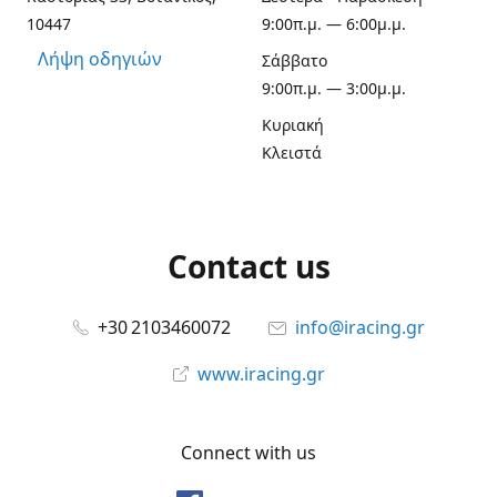
10447
9:00π.μ. — 6:00μ.μ.
Λήψη οδηγιών
Σάββατο
9:00π.μ. — 3:00μ.μ.
Κυριακή
Κλειστά
Contact us
+30 2103460072
info@iracing.gr
www.iracing.gr
Connect with us