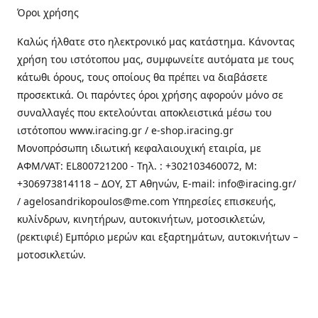
Όροι χρήσης
Καλώς ήλθατε στo ηλεκτρονικό μας κατάστημα. Κάνοντας
χρήση του ιστότοπου μας, συμφωνείτε αυτόματα με τους
κάτωθι όρους, τους οποίους θα πρέπει να διαβάσετε
προσεκτικά. Οι παρόντες όροι χρήσης αφορούν μόνο σε
συναλλαγές που εκτελούνται αποκλειστικά μέσω του
ιστότοπου www.iracing.gr / e-shop.iracing.gr
Μονοπρόσωπη ιδιωτική κεφαλαιουχική εταιρία, με
ΑΦΜ/VAT: EL800721200 - Τηλ. : +302103460072, M:
+306973814118 – ΔΟΥ, ΣΤ Αθηνών, E-mail: info@iracing.gr/
/ agelosandrikopoulos@me.com Υπηρεσίες επισκευής,
κυλίνδρων, κινητήρων, αυτοκινήτων, μοτοσικλετών,
(ρεκτιφιέ) Εμπόριο μερών και εξαρτημάτων, αυτοκινήτων –
μοτοσικλετών.