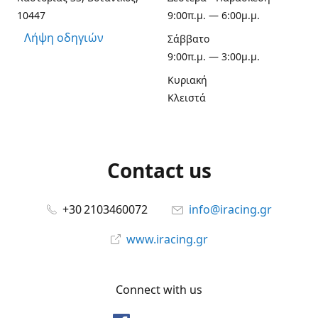
10447
9:00π.μ. — 6:00μ.μ.
Λήψη οδηγιών
Σάββατο
9:00π.μ. — 3:00μ.μ.
Κυριακή
Κλειστά
Contact us
+30 2103460072
info@iracing.gr
www.iracing.gr
Connect with us