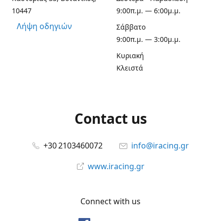
10447
9:00π.μ. — 6:00μ.μ.
Λήψη οδηγιών
Σάββατο
9:00π.μ. — 3:00μ.μ.
Κυριακή
Κλειστά
Contact us
+30 2103460072
info@iracing.gr
www.iracing.gr
Connect with us