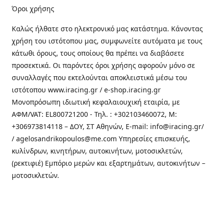
Όροι χρήσης
Καλώς ήλθατε στo ηλεκτρονικό μας κατάστημα. Κάνοντας
χρήση του ιστότοπου μας, συμφωνείτε αυτόματα με τους
κάτωθι όρους, τους οποίους θα πρέπει να διαβάσετε
προσεκτικά. Οι παρόντες όροι χρήσης αφορούν μόνο σε
συναλλαγές που εκτελούνται αποκλειστικά μέσω του
ιστότοπου www.iracing.gr / e-shop.iracing.gr
Μονοπρόσωπη ιδιωτική κεφαλαιουχική εταιρία, με
ΑΦΜ/VAT: EL800721200 - Τηλ. : +302103460072, M:
+306973814118 – ΔΟΥ, ΣΤ Αθηνών, E-mail: info@iracing.gr/
/ agelosandrikopoulos@me.com Υπηρεσίες επισκευής,
κυλίνδρων, κινητήρων, αυτοκινήτων, μοτοσικλετών,
(ρεκτιφιέ) Εμπόριο μερών και εξαρτημάτων, αυτοκινήτων –
μοτοσικλετών.