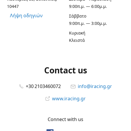
10447
9:00π.μ. — 6:00μ.μ.
Λήψη οδηγιών
Σάββατο
9:00π.μ. — 3:00μ.μ.
Κυριακή
Κλειστά
Contact us
+30 2103460072
info@iracing.gr
www.iracing.gr
Connect with us