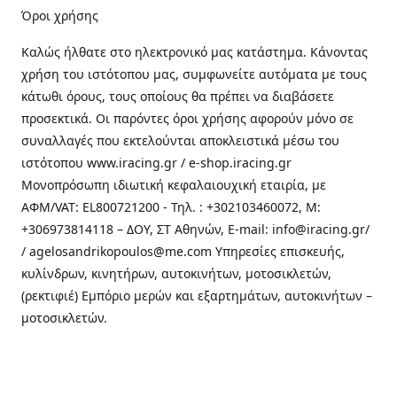
Όροι χρήσης
Καλώς ήλθατε στo ηλεκτρονικό μας κατάστημα. Κάνοντας
χρήση του ιστότοπου μας, συμφωνείτε αυτόματα με τους
κάτωθι όρους, τους οποίους θα πρέπει να διαβάσετε
προσεκτικά. Οι παρόντες όροι χρήσης αφορούν μόνο σε
συναλλαγές που εκτελούνται αποκλειστικά μέσω του
ιστότοπου www.iracing.gr / e-shop.iracing.gr
Μονοπρόσωπη ιδιωτική κεφαλαιουχική εταιρία, με
ΑΦΜ/VAT: EL800721200 - Τηλ. : +302103460072, M:
+306973814118 – ΔΟΥ, ΣΤ Αθηνών, E-mail: info@iracing.gr/
/ agelosandrikopoulos@me.com Υπηρεσίες επισκευής,
κυλίνδρων, κινητήρων, αυτοκινήτων, μοτοσικλετών,
(ρεκτιφιέ) Εμπόριο μερών και εξαρτημάτων, αυτοκινήτων –
μοτοσικλετών.