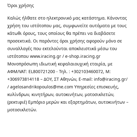
Όροι χρήσης
Καλώς ήλθατε στo ηλεκτρονικό μας κατάστημα. Κάνοντας
χρήση του ιστότοπου μας, συμφωνείτε αυτόματα με τους
κάτωθι όρους, τους οποίους θα πρέπει να διαβάσετε
προσεκτικά. Οι παρόντες όροι χρήσης αφορούν μόνο σε
συναλλαγές που εκτελούνται αποκλειστικά μέσω του
ιστότοπου www.iracing.gr / e-shop.iracing.gr
Μονοπρόσωπη ιδιωτική κεφαλαιουχική εταιρία, με
ΑΦΜ/VAT: EL800721200 - Τηλ. : +302103460072, M:
+306973814118 – ΔΟΥ, ΣΤ Αθηνών, E-mail: info@iracing.gr/
/ agelosandrikopoulos@me.com Υπηρεσίες επισκευής,
κυλίνδρων, κινητήρων, αυτοκινήτων, μοτοσικλετών,
(ρεκτιφιέ) Εμπόριο μερών και εξαρτημάτων, αυτοκινήτων –
μοτοσικλετών.