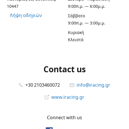
10447
9:00π.μ. — 6:00μ.μ.
Λήψη οδηγιών
Σάββατο
9:00π.μ. — 3:00μ.μ.
Κυριακή
Κλειστά
Contact us
+30 2103460072
info@iracing.gr
www.iracing.gr
Connect with us