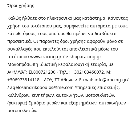
Όροι χρήσης
Καλώς ήλθατε στo ηλεκτρονικό μας κατάστημα. Κάνοντας
χρήση του ιστότοπου μας, συμφωνείτε αυτόματα με τους
κάτωθι όρους, τους οποίους θα πρέπει να διαβάσετε
προσεκτικά. Οι παρόντες όροι χρήσης αφορούν μόνο σε
συναλλαγές που εκτελούνται αποκλειστικά μέσω του
ιστότοπου www.iracing.gr / e-shop.iracing.gr
Μονοπρόσωπη ιδιωτική κεφαλαιουχική εταιρία, με
ΑΦΜ/VAT: EL800721200 - Τηλ. : +302103460072, M:
+306973814118 – ΔΟΥ, ΣΤ Αθηνών, E-mail: info@iracing.gr/
/ agelosandrikopoulos@me.com Υπηρεσίες επισκευής,
κυλίνδρων, κινητήρων, αυτοκινήτων, μοτοσικλετών,
(ρεκτιφιέ) Εμπόριο μερών και εξαρτημάτων, αυτοκινήτων –
μοτοσικλετών.