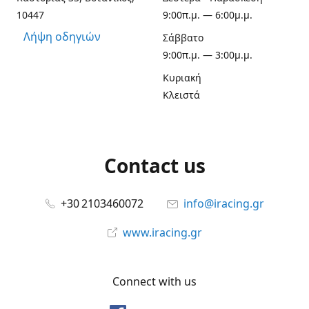
10447
9:00π.μ. — 6:00μ.μ.
Λήψη οδηγιών
Σάββατο
9:00π.μ. — 3:00μ.μ.
Κυριακή
Κλειστά
Contact us
+30 2103460072
info@iracing.gr
www.iracing.gr
Connect with us