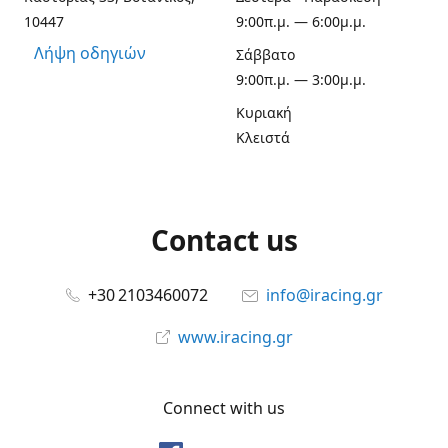
10447
9:00π.μ. — 6:00μ.μ.
Λήψη οδηγιών
Σάββατο
9:00π.μ. — 3:00μ.μ.
Κυριακή
Κλειστά
Contact us
+30 2103460072
info@iracing.gr
www.iracing.gr
Connect with us