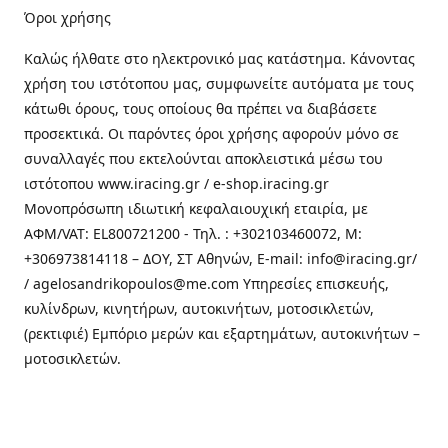
Όροι χρήσης
Καλώς ήλθατε στo ηλεκτρονικό μας κατάστημα. Κάνοντας
χρήση του ιστότοπου μας, συμφωνείτε αυτόματα με τους
κάτωθι όρους, τους οποίους θα πρέπει να διαβάσετε
προσεκτικά. Οι παρόντες όροι χρήσης αφορούν μόνο σε
συναλλαγές που εκτελούνται αποκλειστικά μέσω του
ιστότοπου www.iracing.gr / e-shop.iracing.gr
Μονοπρόσωπη ιδιωτική κεφαλαιουχική εταιρία, με
ΑΦΜ/VAT: EL800721200 - Τηλ. : +302103460072, M:
+306973814118 – ΔΟΥ, ΣΤ Αθηνών, E-mail: info@iracing.gr/
/ agelosandrikopoulos@me.com Υπηρεσίες επισκευής,
κυλίνδρων, κινητήρων, αυτοκινήτων, μοτοσικλετών,
(ρεκτιφιέ) Εμπόριο μερών και εξαρτημάτων, αυτοκινήτων –
μοτοσικλετών.