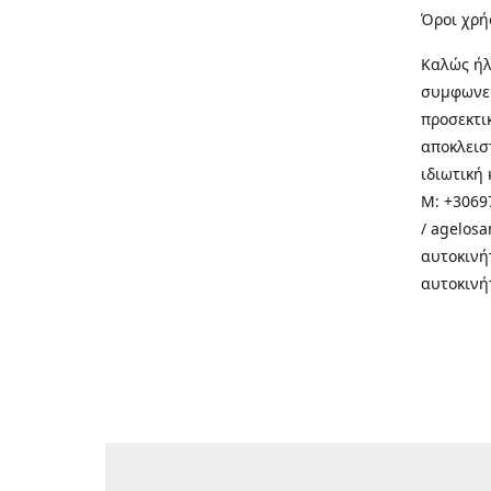
Όροι χρή
Καλώς ήλ
συμφωνεί
προσεκτι
αποκλεισ
ιδιωτική 
M: +30697
/ agelos
αυτοκινή
αυτοκινή