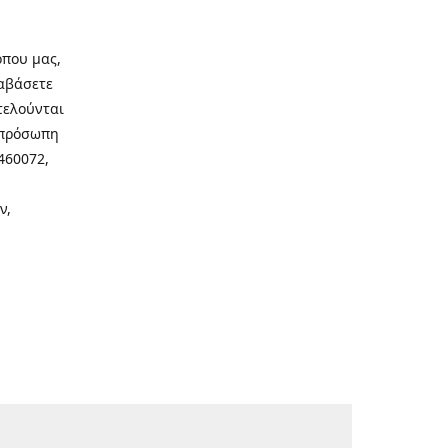
οπου μας,
ιαβάσετε
τελούνται
νοπρόσωπη
460072,
ν,