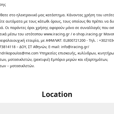
σης
θατε στo ηλεκτρονικό μας κατάστημα. Κάνοντας χρήση του ιστότ
τε αυτόματα με τους κάτωθι όρους, τους οποίους θα πρέπει να δ
κά. Οι παρόντες όροι χρήσης αφορούν μόνο σε συναλλαγές που εκ
τικά μέσω του ιστότοπου www.iracing.gr / e-shop.iracing.gr Μο
κεφαλαιουχική εταιρία, με ΑΦΜ/VAT: EL800721200 - Τηλ. : +302103
3814118 – ΔΟΥ, ΣΤ Αθηνών, E-mail: info@iracing.gr/
andrikopoulos@me.com Υπηρεσίες επισκευής, κυλίνδρων, κινητήρω
των, μοτοσικλετών, (ρεκτιφιέ) Εμπόριο μερών και εξαρτημάτων,
των – μοτοσικλετών.
Location