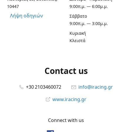
10447
9:00π.μ. — 6:00μ.μ.
Λήψη οδηγιών
Σάββατο
9:00π.μ. — 3:00μ.μ.
Κυριακή
Κλειστά
Contact us
+30 2103460072
info@iracing.gr
www.iracing.gr
Connect with us