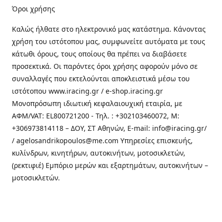
Όροι χρήσης
Καλώς ήλθατε στo ηλεκτρονικό μας κατάστημα. Κάνοντας
χρήση του ιστότοπου μας, συμφωνείτε αυτόματα με τους
κάτωθι όρους, τους οποίους θα πρέπει να διαβάσετε
προσεκτικά. Οι παρόντες όροι χρήσης αφορούν μόνο σε
συναλλαγές που εκτελούνται αποκλειστικά μέσω του
ιστότοπου www.iracing.gr / e-shop.iracing.gr
Μονοπρόσωπη ιδιωτική κεφαλαιουχική εταιρία, με
ΑΦΜ/VAT: EL800721200 - Τηλ. : +302103460072, M:
+306973814118 – ΔΟΥ, ΣΤ Αθηνών, E-mail: info@iracing.gr/
/ agelosandrikopoulos@me.com Υπηρεσίες επισκευής,
κυλίνδρων, κινητήρων, αυτοκινήτων, μοτοσικλετών,
(ρεκτιφιέ) Εμπόριο μερών και εξαρτημάτων, αυτοκινήτων –
μοτοσικλετών.