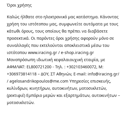
Όροι χρήσης
Καλώς ήλθατε στo ηλεκτρονικό μας κατάστημα. Κάνοντας
χρήση του ιστότοπου μας, συμφωνείτε αυτόματα με τους
κάτωθι όρους, τους οποίους θα πρέπει να διαβάσετε
προσεκτικά. Οι παρόντες όροι χρήσης αφορούν μόνο σε
συναλλαγές που εκτελούνται αποκλειστικά μέσω του
ιστότοπου www.iracing.gr / e-shop.iracing.gr
Μονοπρόσωπη ιδιωτική κεφαλαιουχική εταιρία, με
ΑΦΜ/VAT: EL800721200 - Τηλ. : +302103460072, M:
+306973814118 – ΔΟΥ, ΣΤ Αθηνών, E-mail: info@iracing.gr/
/ agelosandrikopoulos@me.com Υπηρεσίες επισκευής,
κυλίνδρων, κινητήρων, αυτοκινήτων, μοτοσικλετών,
(ρεκτιφιέ) Εμπόριο μερών και εξαρτημάτων, αυτοκινήτων –
μοτοσικλετών.