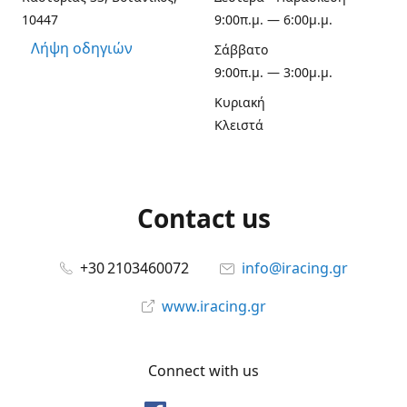
10447
9:00π.μ. — 6:00μ.μ.
Λήψη οδηγιών
Σάββατο
9:00π.μ. — 3:00μ.μ.
Κυριακή
Κλειστά
Contact us
+30 2103460072
info@iracing.gr
www.iracing.gr
Connect with us