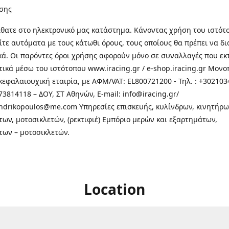
σης
θατε στo ηλεκτρονικό μας κατάστημα. Κάνοντας χρήση του ιστότ
τε αυτόματα με τους κάτωθι όρους, τους οποίους θα πρέπει να δ
κά. Οι παρόντες όροι χρήσης αφορούν μόνο σε συναλλαγές που εκ
τικά μέσω του ιστότοπου www.iracing.gr / e-shop.iracing.gr Μο
κεφαλαιουχική εταιρία, με ΑΦΜ/VAT: EL800721200 - Τηλ. : +302103
3814118 – ΔΟΥ, ΣΤ Αθηνών, E-mail: info@iracing.gr/
andrikopoulos@me.com Υπηρεσίες επισκευής, κυλίνδρων, κινητήρω
των, μοτοσικλετών, (ρεκτιφιέ) Εμπόριο μερών και εξαρτημάτων,
των – μοτοσικλετών.
Location