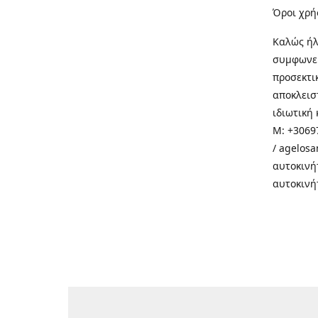
Όροι χρή
Καλώς ήλ
συμφωνεί
προσεκτι
αποκλεισ
ιδιωτική 
M: +30697
/ agelos
αυτοκινή
αυτοκινή