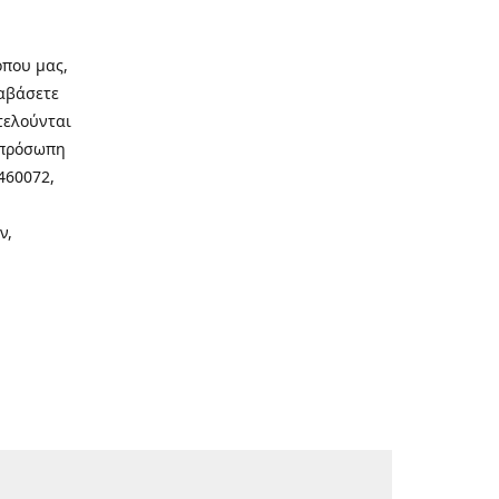
οπου μας,
ιαβάσετε
τελούνται
νοπρόσωπη
460072,
ν,