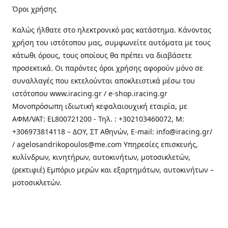
Όροι χρήσης
Καλώς ήλθατε στo ηλεκτρονικό μας κατάστημα. Κάνοντας
χρήση του ιστότοπου μας, συμφωνείτε αυτόματα με τους
κάτωθι όρους, τους οποίους θα πρέπει να διαβάσετε
προσεκτικά. Οι παρόντες όροι χρήσης αφορούν μόνο σε
συναλλαγές που εκτελούνται αποκλειστικά μέσω του
ιστότοπου www.iracing.gr / e-shop.iracing.gr
Μονοπρόσωπη ιδιωτική κεφαλαιουχική εταιρία, με
ΑΦΜ/VAT: EL800721200 - Τηλ. : +302103460072, M:
+306973814118 – ΔΟΥ, ΣΤ Αθηνών, E-mail: info@iracing.gr/
/ agelosandrikopoulos@me.com Υπηρεσίες επισκευής,
κυλίνδρων, κινητήρων, αυτοκινήτων, μοτοσικλετών,
(ρεκτιφιέ) Εμπόριο μερών και εξαρτημάτων, αυτοκινήτων –
μοτοσικλετών.