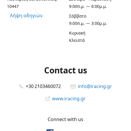
10447
9:00π.μ. — 6:00μ.μ.
Λήψη οδηγιών
Σάββατο
9:00π.μ. — 3:00μ.μ.
Κυριακή
Κλειστά
Contact us
+30 2103460072
info@iracing.gr
www.iracing.gr
Connect with us