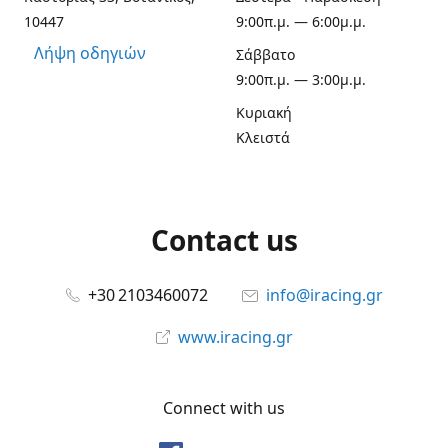
10447
9:00π.μ. — 6:00μ.μ.
Λήψη οδηγιών
Σάββατο
9:00π.μ. — 3:00μ.μ.
Κυριακή
Κλειστά
Contact us
+30 2103460072
info@iracing.gr
www.iracing.gr
Connect with us