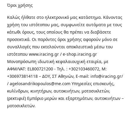
Όροι χρήσης
Καλώς ήλθατε στo ηλεκτρονικό μας κατάστημα. Κάνοντας
χρήση του ιστότοπου μας, συμφωνείτε αυτόματα με τους
κάτωθι όρους, τους οποίους θα πρέπει να διαβάσετε
προσεκτικά. Οι παρόντες όροι χρήσης αφορούν μόνο σε
συναλλαγές που εκτελούνται αποκλειστικά μέσω του
ιστότοπου www.iracing.gr / e-shop.iracing.gr
Μονοπρόσωπη ιδιωτική κεφαλαιουχική εταιρία, με
ΑΦΜ/VAT: EL800721200 - Τηλ. : +302103460072, M:
+306973814118 – ΔΟΥ, ΣΤ Αθηνών, E-mail: info@iracing.gr/
/ agelosandrikopoulos@me.com Υπηρεσίες επισκευής,
κυλίνδρων, κινητήρων, αυτοκινήτων, μοτοσικλετών,
(ρεκτιφιέ) Εμπόριο μερών και εξαρτημάτων, αυτοκινήτων –
μοτοσικλετών.