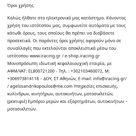
Όροι χρήσης
Καλώς ήλθατε στo ηλεκτρονικό μας κατάστημα. Κάνοντας
χρήση του ιστότοπου μας, συμφωνείτε αυτόματα με τους
κάτωθι όρους, τους οποίους θα πρέπει να διαβάσετε
προσεκτικά. Οι παρόντες όροι χρήσης αφορούν μόνο σε
συναλλαγές που εκτελούνται αποκλειστικά μέσω του
ιστότοπου www.iracing.gr / e-shop.iracing.gr
Μονοπρόσωπη ιδιωτική κεφαλαιουχική εταιρία, με
ΑΦΜ/VAT: EL800721200 - Τηλ. : +302103460072, M:
+306973814118 – ΔΟΥ, ΣΤ Αθηνών, E-mail: info@iracing.gr/
/ agelosandrikopoulos@me.com Υπηρεσίες επισκευής,
κυλίνδρων, κινητήρων, αυτοκινήτων, μοτοσικλετών,
(ρεκτιφιέ) Εμπόριο μερών και εξαρτημάτων, αυτοκινήτων –
μοτοσικλετών.