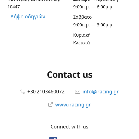
10447
9:00π.μ. — 6:00μ.μ.
Λήψη οδηγιών
Σάββατο
9:00π.μ. — 3:00μ.μ.
Κυριακή
Κλειστά
Contact us
+30 2103460072
info@iracing.gr
www.iracing.gr
Connect with us