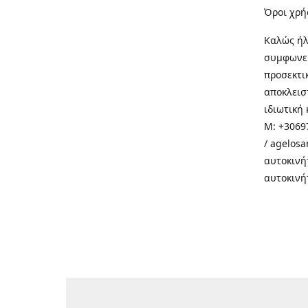
Όροι χρή
Καλώς ήλ
συμφωνεί
προσεκτι
αποκλεισ
ιδιωτική 
M: +30697
/ agelos
αυτοκινή
αυτοκινή