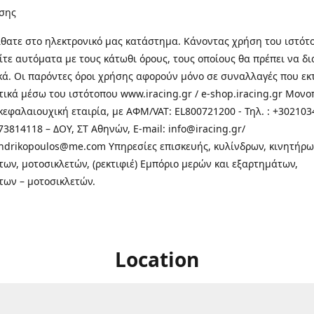
σης
θατε στo ηλεκτρονικό μας κατάστημα. Κάνοντας χρήση του ιστότ
τε αυτόματα με τους κάτωθι όρους, τους οποίους θα πρέπει να δ
κά. Οι παρόντες όροι χρήσης αφορούν μόνο σε συναλλαγές που εκ
τικά μέσω του ιστότοπου www.iracing.gr / e-shop.iracing.gr Μο
κεφαλαιουχική εταιρία, με ΑΦΜ/VAT: EL800721200 - Τηλ. : +302103
3814118 – ΔΟΥ, ΣΤ Αθηνών, E-mail: info@iracing.gr/
andrikopoulos@me.com Υπηρεσίες επισκευής, κυλίνδρων, κινητήρω
των, μοτοσικλετών, (ρεκτιφιέ) Εμπόριο μερών και εξαρτημάτων,
των – μοτοσικλετών.
Location