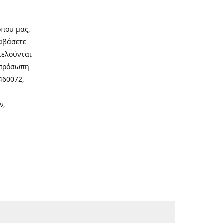
οπου μας,
ιαβάσετε
τελούνται
νοπρόσωπη
460072,
ν,