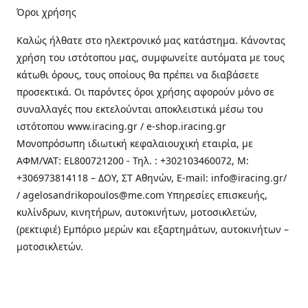
Όροι χρήσης
Καλώς ήλθατε στo ηλεκτρονικό μας κατάστημα. Κάνοντας
χρήση του ιστότοπου μας, συμφωνείτε αυτόματα με τους
κάτωθι όρους, τους οποίους θα πρέπει να διαβάσετε
προσεκτικά. Οι παρόντες όροι χρήσης αφορούν μόνο σε
συναλλαγές που εκτελούνται αποκλειστικά μέσω του
ιστότοπου www.iracing.gr / e-shop.iracing.gr
Μονοπρόσωπη ιδιωτική κεφαλαιουχική εταιρία, με
ΑΦΜ/VAT: EL800721200 - Τηλ. : +302103460072, M:
+306973814118 – ΔΟΥ, ΣΤ Αθηνών, E-mail: info@iracing.gr/
/ agelosandrikopoulos@me.com Υπηρεσίες επισκευής,
κυλίνδρων, κινητήρων, αυτοκινήτων, μοτοσικλετών,
(ρεκτιφιέ) Εμπόριο μερών και εξαρτημάτων, αυτοκινήτων –
μοτοσικλετών.