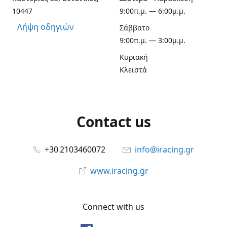
10447
9:00π.μ. — 6:00μ.μ.
Λήψη οδηγιών
Σάββατο
9:00π.μ. — 3:00μ.μ.
Κυριακή
Κλειστά
Contact us
+30 2103460072
info@iracing.gr
www.iracing.gr
Connect with us