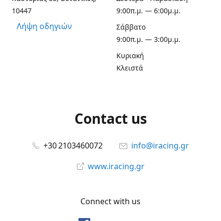
10447
9:00π.μ. — 6:00μ.μ.
Λήψη οδηγιών
Σάββατο
9:00π.μ. — 3:00μ.μ.
Κυριακή
Κλειστά
Contact us
+30 2103460072
info@iracing.gr
www.iracing.gr
Connect with us