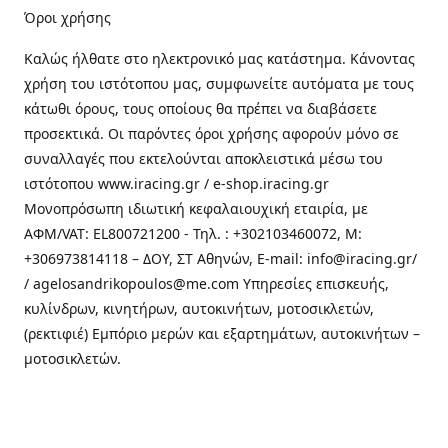
Όροι χρήσης
Καλώς ήλθατε στo ηλεκτρονικό μας κατάστημα. Κάνοντας
χρήση του ιστότοπου μας, συμφωνείτε αυτόματα με τους
κάτωθι όρους, τους οποίους θα πρέπει να διαβάσετε
προσεκτικά. Οι παρόντες όροι χρήσης αφορούν μόνο σε
συναλλαγές που εκτελούνται αποκλειστικά μέσω του
ιστότοπου www.iracing.gr / e-shop.iracing.gr
Μονοπρόσωπη ιδιωτική κεφαλαιουχική εταιρία, με
ΑΦΜ/VAT: EL800721200 - Τηλ. : +302103460072, M:
+306973814118 – ΔΟΥ, ΣΤ Αθηνών, E-mail: info@iracing.gr/
/ agelosandrikopoulos@me.com Υπηρεσίες επισκευής,
κυλίνδρων, κινητήρων, αυτοκινήτων, μοτοσικλετών,
(ρεκτιφιέ) Εμπόριο μερών και εξαρτημάτων, αυτοκινήτων –
μοτοσικλετών.