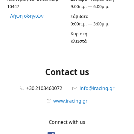
10447
9:00π.μ. — 6:00μ.μ.
Λήψη οδηγιών
Σάββατο
9:00π.μ. — 3:00μ.μ.
Κυριακή
Κλειστά
Contact us
+30 2103460072
info@iracing.gr
www.iracing.gr
Connect with us