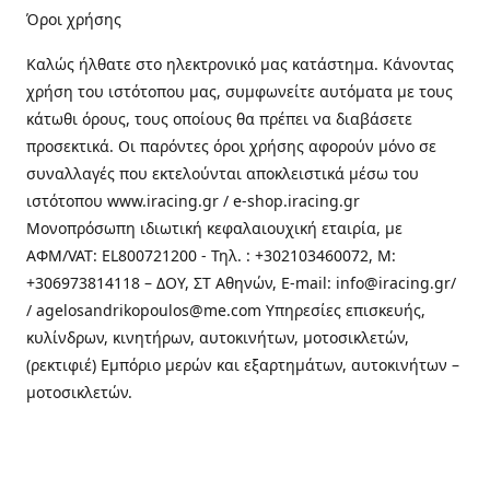
Όροι χρήσης
Καλώς ήλθατε στo ηλεκτρονικό μας κατάστημα. Κάνοντας
χρήση του ιστότοπου μας, συμφωνείτε αυτόματα με τους
κάτωθι όρους, τους οποίους θα πρέπει να διαβάσετε
προσεκτικά. Οι παρόντες όροι χρήσης αφορούν μόνο σε
συναλλαγές που εκτελούνται αποκλειστικά μέσω του
ιστότοπου www.iracing.gr / e-shop.iracing.gr
Μονοπρόσωπη ιδιωτική κεφαλαιουχική εταιρία, με
ΑΦΜ/VAT: EL800721200 - Τηλ. : +302103460072, M:
+306973814118 – ΔΟΥ, ΣΤ Αθηνών, E-mail: info@iracing.gr/
/ agelosandrikopoulos@me.com Υπηρεσίες επισκευής,
κυλίνδρων, κινητήρων, αυτοκινήτων, μοτοσικλετών,
(ρεκτιφιέ) Εμπόριο μερών και εξαρτημάτων, αυτοκινήτων –
μοτοσικλετών.