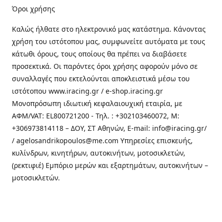
Όροι χρήσης
Καλώς ήλθατε στo ηλεκτρονικό μας κατάστημα. Κάνοντας
χρήση του ιστότοπου μας, συμφωνείτε αυτόματα με τους
κάτωθι όρους, τους οποίους θα πρέπει να διαβάσετε
προσεκτικά. Οι παρόντες όροι χρήσης αφορούν μόνο σε
συναλλαγές που εκτελούνται αποκλειστικά μέσω του
ιστότοπου www.iracing.gr / e-shop.iracing.gr
Μονοπρόσωπη ιδιωτική κεφαλαιουχική εταιρία, με
ΑΦΜ/VAT: EL800721200 - Τηλ. : +302103460072, M:
+306973814118 – ΔΟΥ, ΣΤ Αθηνών, E-mail: info@iracing.gr/
/ agelosandrikopoulos@me.com Υπηρεσίες επισκευής,
κυλίνδρων, κινητήρων, αυτοκινήτων, μοτοσικλετών,
(ρεκτιφιέ) Εμπόριο μερών και εξαρτημάτων, αυτοκινήτων –
μοτοσικλετών.