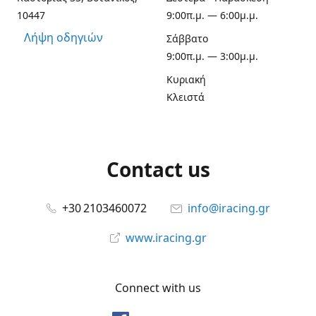
10447
9:00π.μ. — 6:00μ.μ.
Λήψη οδηγιών
Σάββατο
9:00π.μ. — 3:00μ.μ.
Κυριακή
Κλειστά
Contact us
+30 2103460072
info@iracing.gr
www.iracing.gr
Connect with us