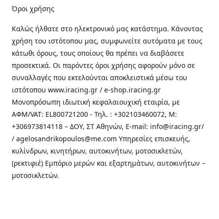
Όροι χρήσης
Καλώς ήλθατε στo ηλεκτρονικό μας κατάστημα. Κάνοντας
χρήση του ιστότοπου μας, συμφωνείτε αυτόματα με τους
κάτωθι όρους, τους οποίους θα πρέπει να διαβάσετε
προσεκτικά. Οι παρόντες όροι χρήσης αφορούν μόνο σε
συναλλαγές που εκτελούνται αποκλειστικά μέσω του
ιστότοπου www.iracing.gr / e-shop.iracing.gr
Μονοπρόσωπη ιδιωτική κεφαλαιουχική εταιρία, με
ΑΦΜ/VAT: EL800721200 - Τηλ. : +302103460072, M:
+306973814118 – ΔΟΥ, ΣΤ Αθηνών, E-mail: info@iracing.gr/
/ agelosandrikopoulos@me.com Υπηρεσίες επισκευής,
κυλίνδρων, κινητήρων, αυτοκινήτων, μοτοσικλετών,
(ρεκτιφιέ) Εμπόριο μερών και εξαρτημάτων, αυτοκινήτων –
μοτοσικλετών.