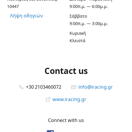
10447
9:00π.μ. — 6:00μ.μ.
Λήψη οδηγιών
Σάββατο
9:00π.μ. — 3:00μ.μ.
Κυριακή
Κλειστά
Contact us
+30 2103460072
info@iracing.gr
www.iracing.gr
Connect with us