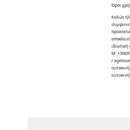
Όροι χρή
Καλώς ήλ
συμφωνεί
προσεκτι
αποκλεισ
ιδιωτική 
M: +30697
/ agelos
αυτοκινή
αυτοκινή