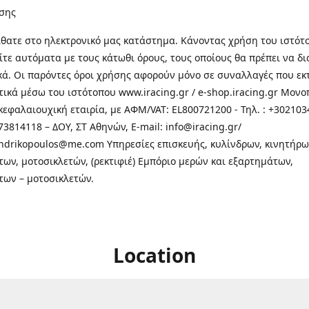
σης
θατε στo ηλεκτρονικό μας κατάστημα. Κάνοντας χρήση του ιστότ
τε αυτόματα με τους κάτωθι όρους, τους οποίους θα πρέπει να δ
κά. Οι παρόντες όροι χρήσης αφορούν μόνο σε συναλλαγές που εκ
τικά μέσω του ιστότοπου www.iracing.gr / e-shop.iracing.gr Μο
κεφαλαιουχική εταιρία, με ΑΦΜ/VAT: EL800721200 - Τηλ. : +302103
3814118 – ΔΟΥ, ΣΤ Αθηνών, E-mail: info@iracing.gr/
andrikopoulos@me.com Υπηρεσίες επισκευής, κυλίνδρων, κινητήρω
των, μοτοσικλετών, (ρεκτιφιέ) Εμπόριο μερών και εξαρτημάτων,
των – μοτοσικλετών.
Location