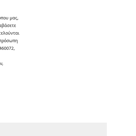
οπου μας,
ιαβάσετε
τελούνται
νοπρόσωπη
460072,
ν,