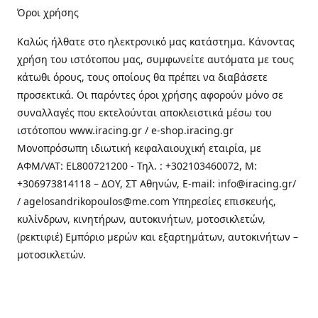
Όροι χρήσης
Καλώς ήλθατε στo ηλεκτρονικό μας κατάστημα. Κάνοντας
χρήση του ιστότοπου μας, συμφωνείτε αυτόματα με τους
κάτωθι όρους, τους οποίους θα πρέπει να διαβάσετε
προσεκτικά. Οι παρόντες όροι χρήσης αφορούν μόνο σε
συναλλαγές που εκτελούνται αποκλειστικά μέσω του
ιστότοπου www.iracing.gr / e-shop.iracing.gr
Μονοπρόσωπη ιδιωτική κεφαλαιουχική εταιρία, με
ΑΦΜ/VAT: EL800721200 - Τηλ. : +302103460072, M:
+306973814118 – ΔΟΥ, ΣΤ Αθηνών, E-mail: info@iracing.gr/
/ agelosandrikopoulos@me.com Υπηρεσίες επισκευής,
κυλίνδρων, κινητήρων, αυτοκινήτων, μοτοσικλετών,
(ρεκτιφιέ) Εμπόριο μερών και εξαρτημάτων, αυτοκινήτων –
μοτοσικλετών.