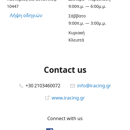
10447
9:00π.μ. — 6:00μ.μ.
Λήψη οδηγιών
Σάββατο
9:00π.μ. — 3:00μ.μ.
Κυριακή
Κλειστά
Contact us
+30 2103460072
info@iracing.gr
www.iracing.gr
Connect with us