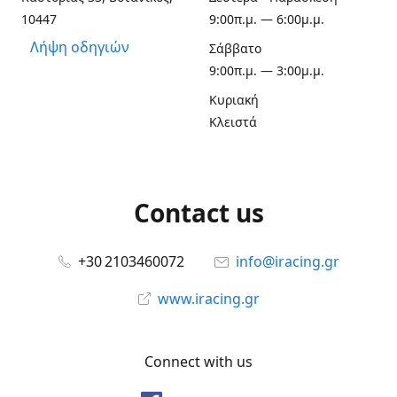
10447
9:00π.μ. — 6:00μ.μ.
Λήψη οδηγιών
Σάββατο
9:00π.μ. — 3:00μ.μ.
Κυριακή
Κλειστά
Contact us
+30 2103460072
info@iracing.gr
www.iracing.gr
Connect with us