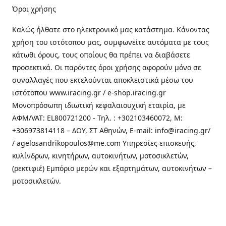
Όροι χρήσης
Καλώς ήλθατε στo ηλεκτρονικό μας κατάστημα. Κάνοντας
χρήση του ιστότοπου μας, συμφωνείτε αυτόματα με τους
κάτωθι όρους, τους οποίους θα πρέπει να διαβάσετε
προσεκτικά. Οι παρόντες όροι χρήσης αφορούν μόνο σε
συναλλαγές που εκτελούνται αποκλειστικά μέσω του
ιστότοπου www.iracing.gr / e-shop.iracing.gr
Μονοπρόσωπη ιδιωτική κεφαλαιουχική εταιρία, με
ΑΦΜ/VAT: EL800721200 - Τηλ. : +302103460072, M:
+306973814118 – ΔΟΥ, ΣΤ Αθηνών, E-mail: info@iracing.gr/
/ agelosandrikopoulos@me.com Υπηρεσίες επισκευής,
κυλίνδρων, κινητήρων, αυτοκινήτων, μοτοσικλετών,
(ρεκτιφιέ) Εμπόριο μερών και εξαρτημάτων, αυτοκινήτων –
μοτοσικλετών.