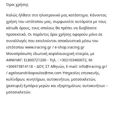
Όροι χρήσης
Καλώς ήλθατε στo ηλεκτρονικό μας κατάστημα. Κάνοντας
χρήση του ιστότοπου μας, συμφωνείτε αυτόματα με τους
κάτωθι όρους, τους οποίους θα πρέπει να διαβάσετε
προσεκτικά. Οι παρόντες όροι χρήσης αφορούν μόνο σε
συναλλαγές που εκτελούνται αποκλειστικά μέσω του
ιστότοπου www.iracing.gr / e-shop.iracing.gr
Μονοπρόσωπη ιδιωτική κεφαλαιουχική εταιρία, με
ΑΦΜ/VAT: EL800721200 - Τηλ. : +302103460072, M:
+306973814118 – ΔΟΥ, ΣΤ Αθηνών, E-mail: info@iracing.gr/
/ agelosandrikopoulos@me.com Υπηρεσίες επισκευής,
κυλίνδρων, κινητήρων, αυτοκινήτων, μοτοσικλετών,
(ρεκτιφιέ) Εμπόριο μερών και εξαρτημάτων, αυτοκινήτων –
μοτοσικλετών.