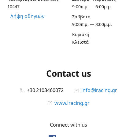
10447
9:00π.μ. — 6:00μ.μ.
Λήψη οδηγιών
Σάββατο
9:00π.μ. — 3:00μ.μ.
Κυριακή
Κλειστά
Contact us
+30 2103460072
info@iracing.gr
www.iracing.gr
Connect with us