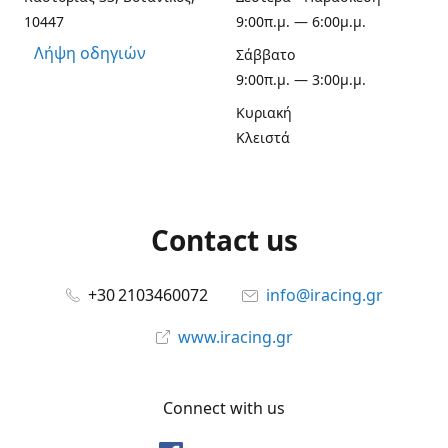
10447
9:00π.μ. — 6:00μ.μ.
Λήψη οδηγιών
Σάββατο
9:00π.μ. — 3:00μ.μ.
Κυριακή
Κλειστά
Contact us
+30 2103460072
info@iracing.gr
www.iracing.gr
Connect with us