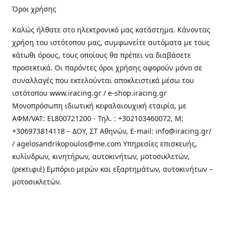
Όροι χρήσης
Καλώς ήλθατε στo ηλεκτρονικό μας κατάστημα. Κάνοντας
χρήση του ιστότοπου μας, συμφωνείτε αυτόματα με τους
κάτωθι όρους, τους οποίους θα πρέπει να διαβάσετε
προσεκτικά. Οι παρόντες όροι χρήσης αφορούν μόνο σε
συναλλαγές που εκτελούνται αποκλειστικά μέσω του
ιστότοπου www.iracing.gr / e-shop.iracing.gr
Μονοπρόσωπη ιδιωτική κεφαλαιουχική εταιρία, με
ΑΦΜ/VAT: EL800721200 - Τηλ. : +302103460072, M:
+306973814118 – ΔΟΥ, ΣΤ Αθηνών, E-mail: info@iracing.gr/
/ agelosandrikopoulos@me.com Υπηρεσίες επισκευής,
κυλίνδρων, κινητήρων, αυτοκινήτων, μοτοσικλετών,
(ρεκτιφιέ) Εμπόριο μερών και εξαρτημάτων, αυτοκινήτων –
μοτοσικλετών.