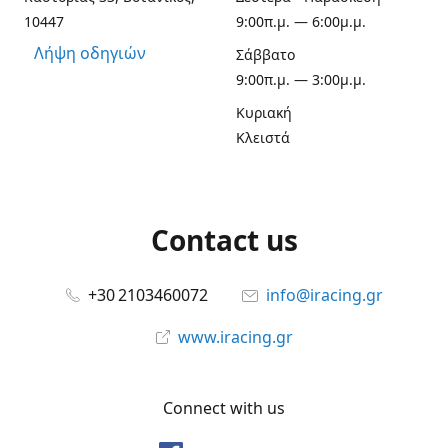
10447
9:00π.μ. — 6:00μ.μ.
Λήψη οδηγιών
Σάββατο
9:00π.μ. — 3:00μ.μ.
Κυριακή
Κλειστά
Contact us
+30 2103460072
info@iracing.gr
www.iracing.gr
Connect with us