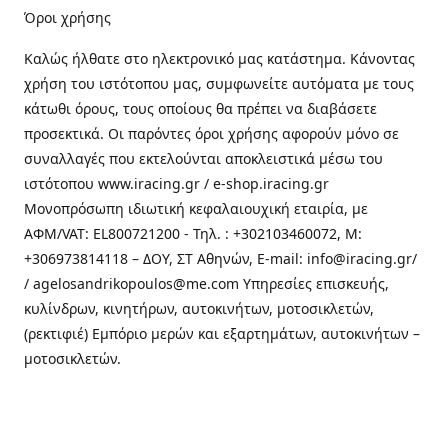
Όροι χρήσης
Καλώς ήλθατε στo ηλεκτρονικό μας κατάστημα. Κάνοντας
χρήση του ιστότοπου μας, συμφωνείτε αυτόματα με τους
κάτωθι όρους, τους οποίους θα πρέπει να διαβάσετε
προσεκτικά. Οι παρόντες όροι χρήσης αφορούν μόνο σε
συναλλαγές που εκτελούνται αποκλειστικά μέσω του
ιστότοπου www.iracing.gr / e-shop.iracing.gr
Μονοπρόσωπη ιδιωτική κεφαλαιουχική εταιρία, με
ΑΦΜ/VAT: EL800721200 - Τηλ. : +302103460072, M:
+306973814118 – ΔΟΥ, ΣΤ Αθηνών, E-mail: info@iracing.gr/
/ agelosandrikopoulos@me.com Υπηρεσίες επισκευής,
κυλίνδρων, κινητήρων, αυτοκινήτων, μοτοσικλετών,
(ρεκτιφιέ) Εμπόριο μερών και εξαρτημάτων, αυτοκινήτων –
μοτοσικλετών.