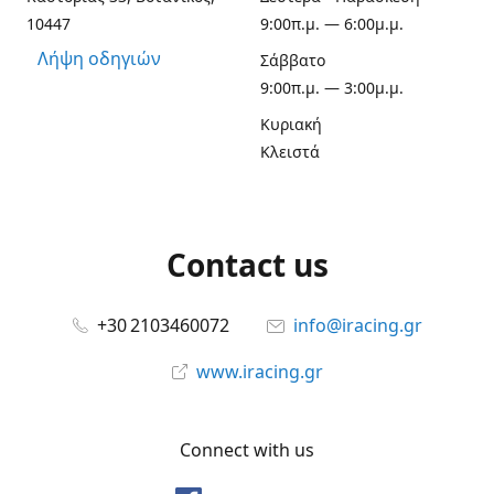
10447
9:00π.μ. — 6:00μ.μ.
Λήψη οδηγιών
Σάββατο
9:00π.μ. — 3:00μ.μ.
Κυριακή
Κλειστά
Contact us
+30 2103460072
info@iracing.gr
www.iracing.gr
Connect with us