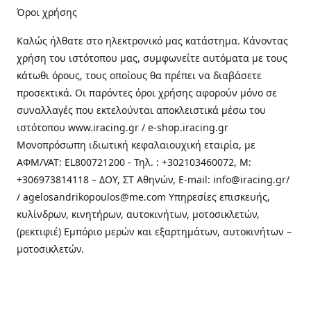
Όροι χρήσης
Καλώς ήλθατε στo ηλεκτρονικό μας κατάστημα. Κάνοντας
χρήση του ιστότοπου μας, συμφωνείτε αυτόματα με τους
κάτωθι όρους, τους οποίους θα πρέπει να διαβάσετε
προσεκτικά. Οι παρόντες όροι χρήσης αφορούν μόνο σε
συναλλαγές που εκτελούνται αποκλειστικά μέσω του
ιστότοπου www.iracing.gr / e-shop.iracing.gr
Μονοπρόσωπη ιδιωτική κεφαλαιουχική εταιρία, με
ΑΦΜ/VAT: EL800721200 - Τηλ. : +302103460072, M:
+306973814118 – ΔΟΥ, ΣΤ Αθηνών, E-mail: info@iracing.gr/
/ agelosandrikopoulos@me.com Υπηρεσίες επισκευής,
κυλίνδρων, κινητήρων, αυτοκινήτων, μοτοσικλετών,
(ρεκτιφιέ) Εμπόριο μερών και εξαρτημάτων, αυτοκινήτων –
μοτοσικλετών.